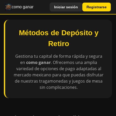
como ganar
Iniciar sesión
Registrarse
Métodos de Depósito y
Retiro
Gestiona tu capital de forma rápida y segura
en
como ganar
. Ofrecemos una amplia
variedad de opciones de pago adaptadas al
mercado mexicano para que puedas disfrutar
de nuestras tragamonedas y juegos de mesa
sin complicaciones.