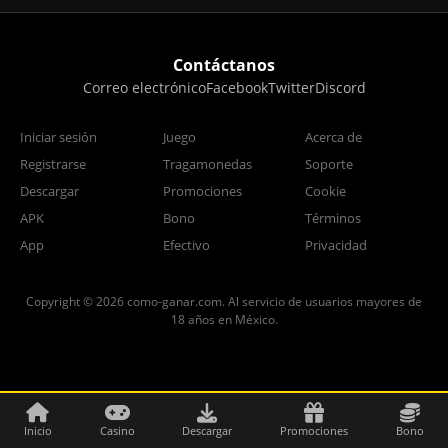
Contáctanos
Correo electrónico
Facebook
Twitter
Discord
Iniciar sesión
Juego
Acerca de
Registrarse
Tragamonedas
Soporte
Descargar
Promociones
Cookie
APK
Bono
Términos
App
Efectivo
Privacidad
Copyright © 2026 como-ganar.com. Al servicio de usuarios mayores de
18 años en México.
Inicio
Casino
Descargar
Promociones
Bono