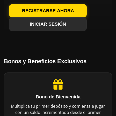
REGISTRARSE AHORA
INICIAR SESIÓN
Bonos y Beneficios Exclusivos
Bono de Bienvenida
Multiplica tu primer depósito y comienza a jugar
con un saldo incrementado desde el primer