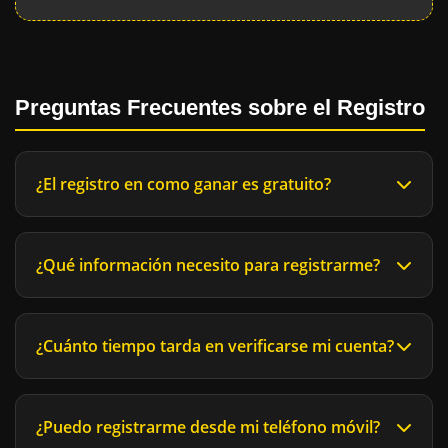
Preguntas Frecuentes sobre el Registro
¿El registro en como ganar es gratuito?
¿Qué información necesito para registrarme?
¿Cuánto tiempo tarda en verificarse mi cuenta?
¿Puedo registrarme desde mi teléfono móvil?