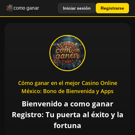
como ganar
Iniciar sesión
Registrarse
Cómo ganar en el mejor Casino Online
México: Bono de Bienvenida y Apps
Bienvenido a como ganar
Registro: Tu puerta al éxito y la
fortuna