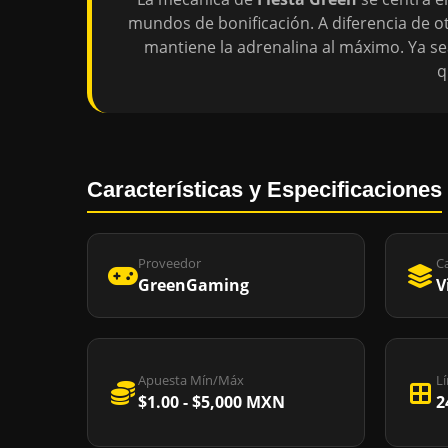
mundos de bonificación. A diferencia de ot
mantiene la adrenalina al máximo. Ya se
q
Características y Especificaciones
Proveedor
C
GreenGaming
V
Apuesta Mín/Máx
L
$1.00 - $5,000 MXN
2