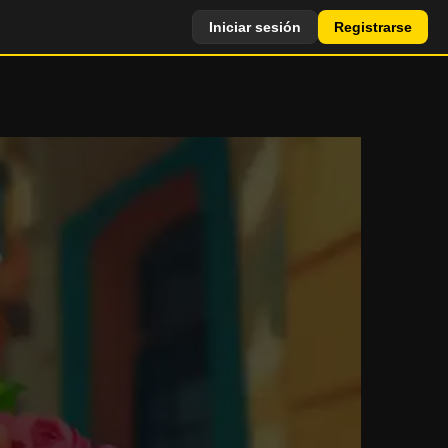
Iniciar sesión
Registrarse