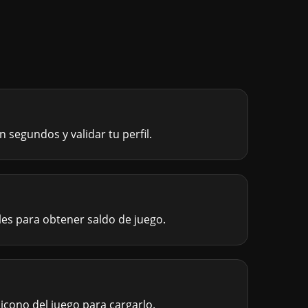
 segundos y validar tu perfil.
les para obtener saldo de juego.
 icono del juego para cargarlo.