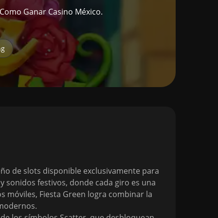
de Como Ganar Casino México.
ng
eño de slots disponible exclusivamente para
y sonidos festivos, donde cada giro es una
os móviles, Fiesta Green logra combinar la
 modernos.
 de los símbolos Scatter, que desbloquean