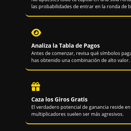
las probabilidades de entrar en la ronda de b
Analiza la Tabla de Pagos
Antes de comenzar, revisa qué símbolos paga
has obtenido una combinación de alto valor.
Caza los Giros Gratis
El verdadero potencial de ganancia reside en l
multiplicadores suelen ser más agresivos.