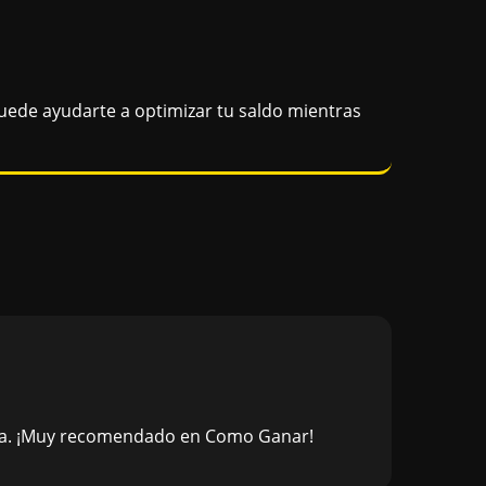
puede ayudarte a optimizar tu saldo mientras
raba. ¡Muy recomendado en Como Ganar!