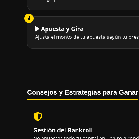
4
Apuesta y Gira
Ajusta el monto de tu apuesta según tu pres
Consejos y Estrategias para Ganar
Gestión del Bankroll
No apuestes todo tu capital en una sola ron