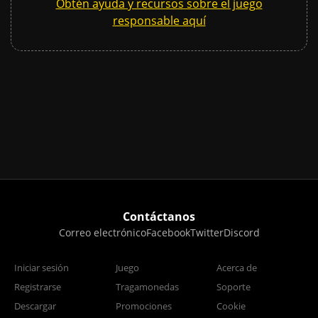
Obtén ayuda y recursos sobre el juego
responsable aquí
Contáctanos
Correo electrónico
Facebook
Twitter
Discord
Iniciar sesión
Juego
Acerca de
Registrarse
Tragamonedas
Soporte
Descargar
Promociones
Cookie