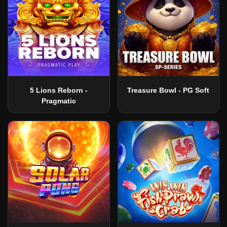
5 Lions Reborn -
Treasure Bowl - PG Soft
Pragmatic