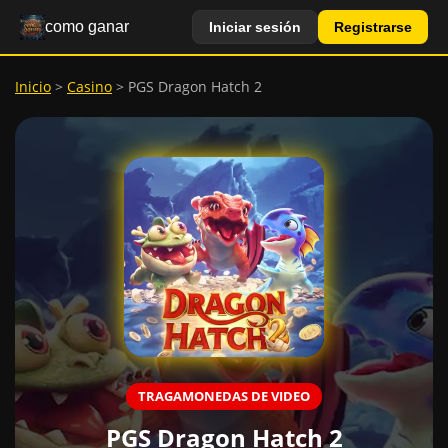
como ganar
Iniciar sesión
Registrarse
Inicio
>
Casino
> PGS Dragon Hatch 2
TRAGAMONEDAS DE VIDEO
PGS Dragon Hatch 2