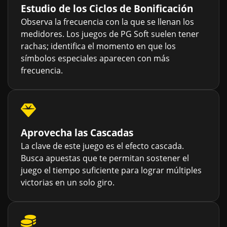
Estudio de los Ciclos de Bonificación
Observa la frecuencia con la que se llenan los
medidores. Los juegos de PG Soft suelen tener
rachas; identifica el momento en que los
símbolos especiales aparecen con más
frecuencia.
Aprovecha las Cascadas
La clave de este juego es el efecto cascada.
Busca apuestas que te permitan sostener el
juego el tiempo suficiente para lograr múltiples
victorias en un solo giro.