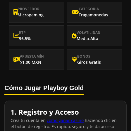
PROVEEDOR
CATEGORÍA
Microgaming
Tragamonedas
RTP
VOLATILIDAD
96.5%
Media-Alta
APUESTA MÍN
BONOS
$1.00 MXN
Giros Gratis
Cómo Jugar Playboy Gold
1. Registro y Acceso
Crea tu cuenta en
como ganar casino
haciendo clic en
el botón de registro. Es rápido, seguro y te da acceso