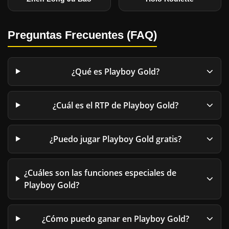
Preguntas Frecuentes (FAQ)
¿Qué es Playboy Gold?
¿Cuál es el RTP de Playboy Gold?
¿Puedo jugar Playboy Gold gratis?
¿Cuáles son las funciones especiales de
Playboy Gold?
¿Cómo puedo ganar en Playboy Gold?