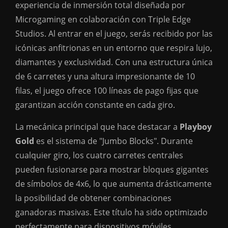
experiencia de inmersión total diseñada por
Microgaming en colaboración con Triple Edge
Studios. Al entrar en el juego, serás recibido por las
icónicas anfitrionas en un entorno que respira lujo,
diamantes y exclusividad. Con una estructura única
de 6 carretes y una altura impresionante de 10
filas, el juego ofrece 100 líneas de pago fijas que
garantizan acción constante en cada giro.
La mecánica principal que hace destacar a
Playboy
Gold
es el sistema de "Jumbo Blocks". Durante
cualquier giro, los cuatro carretes centrales
pueden fusionarse para mostrar bloques gigantes
de símbolos de 4x6, lo que aumenta drásticamente
la posibilidad de obtener combinaciones
ganadoras masivas. Este título ha sido optimizado
perfectamente para dispositivos móviles,