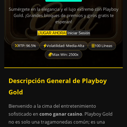
Sumérgete en la elegancia y el lujo extremo con Playboy
Gold. ¡Grandes bloques de premios y giros gratis te
esperan!
¡JUGAR AHORA!
Iniciar Sesión
RTP: 96.5%
Volatilidad: Media-Alta
100 Líneas
Max Win: 2500x
Descripción General de Playboy
Gold
Bienvenido a la cima del entretenimiento
sofisticado en
como ganar casino
. Playboy Gold
no es solo una tragamonedas común; es una