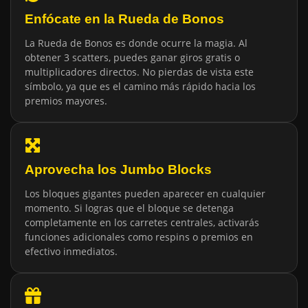
Enfócate en la Rueda de Bonos
La Rueda de Bonos es donde ocurre la magia. Al
obtener 3 scatters, puedes ganar giros gratis o
multiplicadores directos. No pierdas de vista este
símbolo, ya que es el camino más rápido hacia los
premios mayores.
Aprovecha los Jumbo Blocks
Los bloques gigantes pueden aparecer en cualquier
momento. Si logras que el bloque se detenga
completamente en los carretes centrales, activarás
funciones adicionales como respins o premios en
efectivo inmediatos.