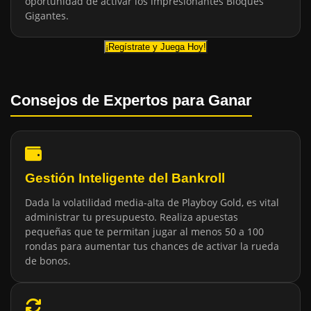
oportunidad de activar los impresionantes Bloques
Gigantes.
¡Regístrate y Juega Hoy!
Consejos de Expertos para Ganar
Gestión Inteligente del Bankroll
Dada la volatilidad media-alta de Playboy Gold, es vital
administrar tu presupuesto. Realiza apuestas
pequeñas que te permitan jugar al menos 50 a 100
rondas para aumentar tus chances de activar la rueda
de bonos.