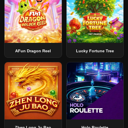
AFun Dragon Reel
Lucky Fortune Tree
Zhen Long Ju Bao
Holo Roulette