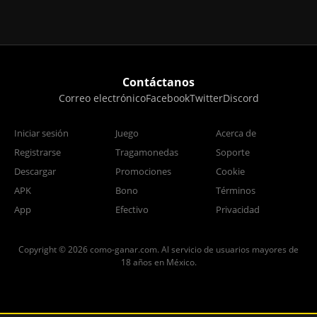
Contáctanos
Correo electrónico
Facebook
Twitter
Discord
Iniciar sesión
Juego
Acerca de
Registrarse
Tragamonedas
Soporte
Descargar
Promociones
Cookie
APK
Bono
Términos
App
Efectivo
Privacidad
Copyright © 2026 como-ganar.com. Al servicio de usuarios mayores de
18 años en México.