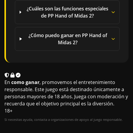
¿Cuáles son las funciones especiales
de PP Hand of Midas 2?
¿Cómo puedo ganar en PP Hand of
Midas 2?
En
como ganar
, promovemos el entretenimiento
responsable. Este juego está destinado únicamente a
personas mayores de 18 años. Juega con moderación y
recuerda que el objetivo principal es la diversión.
18+
Si necesitas ayuda, contacta a organizaciones de apoyo al juego responsable.