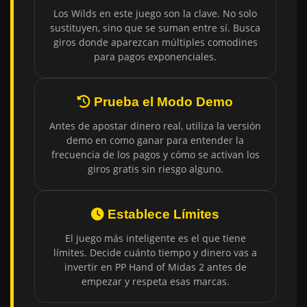
Los Wilds en este juego son la clave. No solo
sustituyen, sino que se suman entre sí. Busca
giros donde aparezcan múltiples comodines
para pagos exponenciales.
Prueba el Modo Demo
Antes de apostar dinero real, utiliza la versión
demo en como ganar para entender la
frecuencia de los pagos y cómo se activan los
giros gratis sin riesgo alguno.
Establece Límites
El juego más inteligente es el que tiene
límites. Decide cuánto tiempo y dinero vas a
invertir en PP Hand of Midas 2 antes de
empezar y respeta esas marcas.