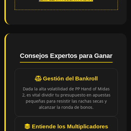
Consejos Expertos para Ganar
Gestión del Bankroll
Dada la alta volatilidad de PP Hand of Midas
2, es vital dividir tu presupuesto en apuestas
pequeñas para resistir las rachas secas y
alcanzar la ronda de bonos.
Entiende los Multiplicadores