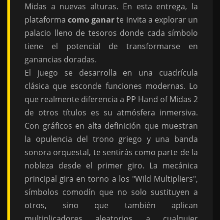
Midas a nuevas alturas. En esta entrega, la
plataforma
como ganar
te invita a explorar un
palacio lleno de tesoros donde cada símbolo
tiene el potencial de transformarse en
ganancias doradas.
El juego se desarrolla en una cuadrícula
clásica que esconde funciones modernas. Lo
que realmente diferencia a PP Hand of Midas 2
de otros títulos es su atmósfera inmersiva.
Con gráficos en alta definición que muestran
la opulencia del trono griego y una banda
sonora orquestal, te sentirás como parte de la
nobleza desde el primer giro. La mecánica
principal gira en torno a los "Wild Multipliers",
símbolos comodín que no solo sustituyen a
otros, sino que también aplican
multiplicadores aleatorios a cualquier