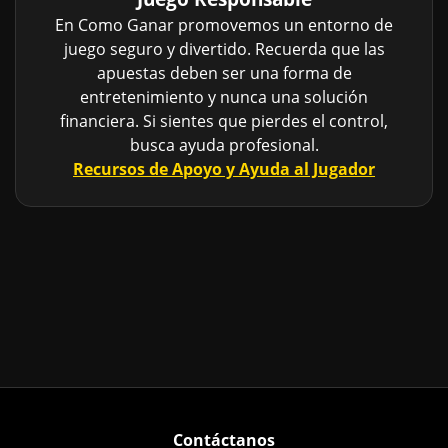
En Como Ganar promovemos un entorno de
juego seguro y divertido. Recuerda que las
apuestas deben ser una forma de
entretenimiento y nunca una solución
financiera. Si sientes que pierdes el control,
busca ayuda profesional.
Recursos de Apoyo y Ayuda al Jugador
Contáctanos