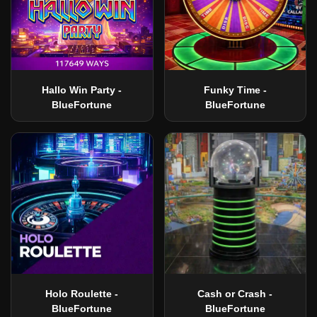
Hallo Win Party -
Funky Time -
BlueFortune
BlueFortune
Holo Roulette -
Cash or Crash -
BlueFortune
BlueFortune